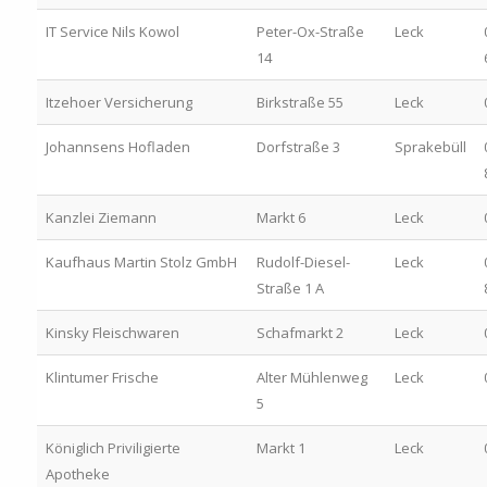
IT Service Nils Kowol
Peter-Ox-Straße
Leck
14
Itzehoer Versicherung
Birkstraße 55
Leck
Johannsens Hofladen
Dorfstraße 3
Sprakebüll
Kanzlei Ziemann
Markt 6
Leck
Kaufhaus Martin Stolz GmbH
Rudolf-Diesel-
Leck
Straße 1 A
Kinsky Fleischwaren
Schafmarkt 2
Leck
Klintumer Frische
Alter Mühlenweg
Leck
5
Königlich Priviligierte
Markt 1
Leck
Apotheke