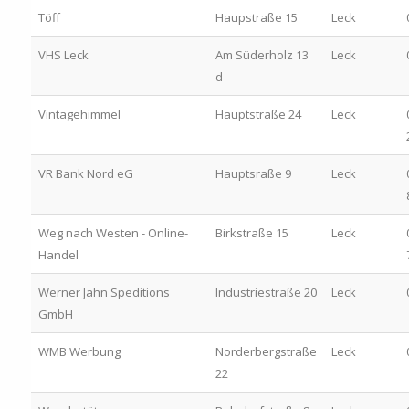
Töff
Haupstraße 15
Leck
VHS Leck
Am Süderholz 13
Leck
d
Vintagehimmel
Hauptstraße 24
Leck
VR Bank Nord eG
Hauptsraße 9
Leck
Weg nach Westen - Online-
Birkstraße 15
Leck
Handel
Werner Jahn Speditions
Industriestraße 20
Leck
GmbH
WMB Werbung
Norderbergstraße
Leck
22