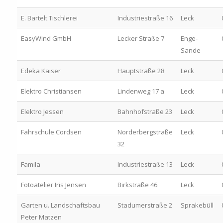
E. Bartelt Tischlerei
Industriestraße 16
Leck
EasyWind GmbH
Lecker Straße 7
Enge-
Sande
Edeka Kaiser
Hauptstraße 28
Leck
Elektro Christiansen
Lindenweg 17 a
Leck
Elektro Jessen
Bahnhofstraße 23
Leck
Fahrschule Cordsen
Norderbergstraße
Leck
32
Famila
Industriestraße 13
Leck
Fotoatelier Iris Jensen
Birkstraße 46
Leck
Garten u. Landschaftsbau
Stadumerstraße 2
Sprakebüll
Peter Matzen