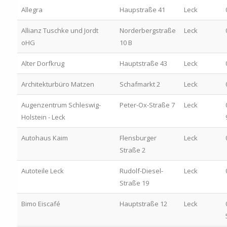
Allegra
Haupstraße 41
Leck
Allianz Tuschke und Jordt
Norderbergstraße
Leck
oHG
10 B
Alter Dorfkrug
Hauptstraße 43
Leck
Architekturbüro Matzen
Schafmarkt 2
Leck
Augenzentrum Schleswig-
Peter-Ox-Straße 7
Leck
Holstein - Leck
Autohaus Kaim
Flensburger
Leck
Straße 2
Autoteile Leck
Rudolf-Diesel-
Leck
Straße 19
Bimo Eiscafé
Hauptstraße 12
Leck