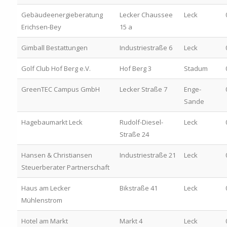
Gebäudeenergieberatung
Lecker Chaussee
Leck
Erichsen-Bey
15 a
Gimball Bestattungen
Industriestraße 6
Leck
Golf Club Hof Berg e.V.
Hof Berg 3
Stadum
GreenTEC Campus GmbH
Lecker Straße 7
Enge-
Sande
Hagebaumarkt Leck
Rudolf-Diesel-
Leck
Straße 24
Hansen & Christiansen
Industriestraße 21
Leck
Steuerberater Partnerschaft
Haus am Lecker
Bikstraße 41
Leck
Mühlenstrom
Hotel am Markt
Markt 4
Leck