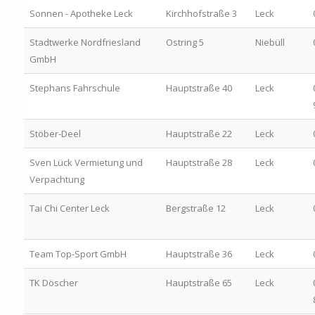
Sonnen - Apotheke Leck
Kirchhofstraße 3
Leck
Stadtwerke Nordfriesland
Ostring 5
Niebüll
GmbH
Stephans Fahrschule
Hauptstraße 40
Leck
Stöber-Deel
Hauptstraße 22
Leck
Sven Lück Vermietung und
Hauptstraße 28
Leck
Verpachtung
Tai Chi Center Leck
Bergstraße 12
Leck
Team Top-Sport GmbH
Hauptstraße 36
Leck
TK Döscher
Hauptstraße 65
Leck