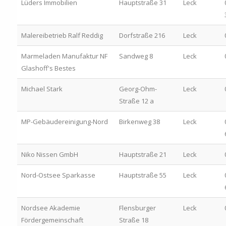
Lüders Immobilien
Hauptstraße 31
Leck
Malereibetrieb Ralf Reddig
Dorfstraße 216
Leck
Marmeladen Manufaktur NF
Sandweg 8
Leck
Glashoff's Bestes
Michael Stark
Georg-Ohm-
Leck
Straße 12 a
MP-Gebäudereinigung-Nord
Birkenweg 38
Leck
Niko Nissen GmbH
Hauptstraße 21
Leck
Nord-Ostsee Sparkasse
Hauptstraße 55
Leck
Nordsee Akademie
Flensburger
Leck
Fördergemeinschaft
Straße 18