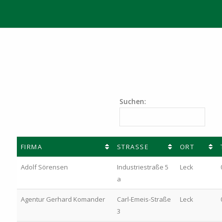
Suchen:
FIRMA
STRASSE
ORT
Adolf Sörensen
Industriestraße 5
Leck
a
Agentur Gerhard Komander
Carl-Emeis-Straße
Leck
3