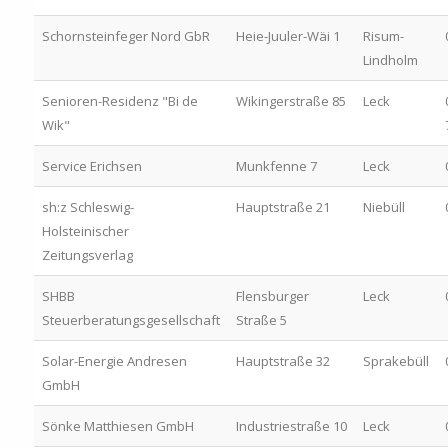
Schornsteinfeger Nord GbR
Heie-Juuler-Wäi 1
Risum-
Lindholm
Senioren-Residenz "Bi de
Wikingerstraße 85
Leck
Wik"
Service Erichsen
Munkfenne 7
Leck
sh:z Schleswig-
Hauptstraße 21
Niebüll
Holsteinischer
Zeitungsverlag
SHBB
Flensburger
Leck
Steuerberatungsgesellschaft
Straße 5
Solar-Energie Andresen
Hauptstraße 32
Sprakebüll
GmbH
Sönke Matthiesen GmbH
Industriestraße 10
Leck